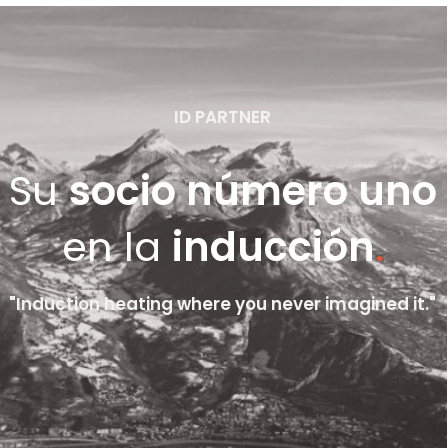
ID PARTNER
Su
socio número uno
en la
inducción
.
"Induction heating where you never imagined it."