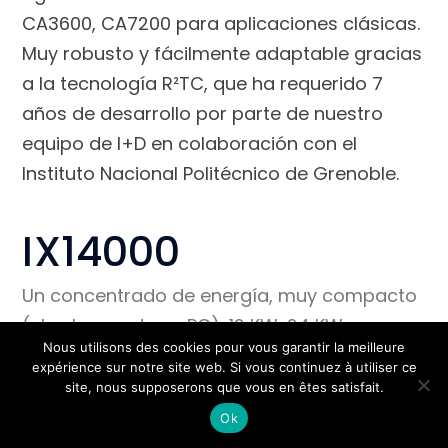
CA3600, CA7200 para aplicaciones clásicas.
Muy robusto y fácilmente adaptable gracias
a la tecnología R²TC, que ha requerido 7
años de desarrollo por parte de nuestro
equipo de I+D en colaboración con el
Instituto Nacional Politécnico de Grenoble.
IX14000
Un concentrado de energía, muy compacto
(el volumen de un PC), 12 KW, 24 KW
Nous utilisons des cookies pour vous garantir la meilleure
acoplable. También disponible en versión
expérience sur notre site web. Si vous continuez à utiliser ce
modular para armarios de hasta 100 KW.
site, nous supposerons que vous en êtes satisfait.
Ok