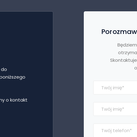
Porozmawi
Będziem
otrzyma
Skontaktuje
o
t do
 poniższego
my o kontakt